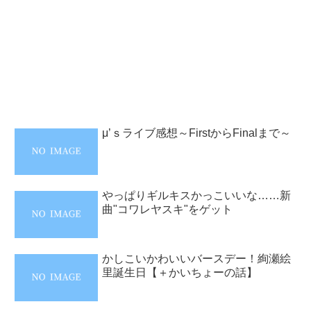
μ’ｓライブ感想～FirstからFinalまで～
やっぱりギルキスかっこいいな……新
曲"コワレヤスキ"をゲット
かしこいかわいいバースデー！絢瀬絵
里誕生日【＋かいちょーの話】