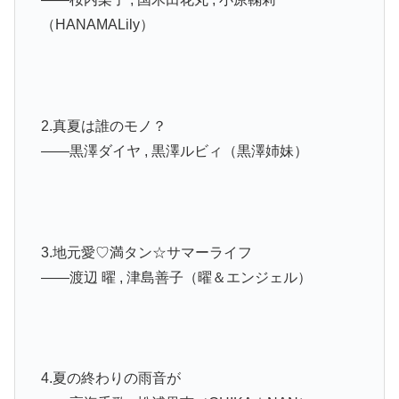
（HANAMALily）
2.真夏は誰のモノ？
――黒澤ダイヤ , 黒澤ルビィ（黒澤姉妹）
3.地元愛♡満タン☆サマーライフ
――渡辺 曜 , 津島善子（曜＆エンジェル）
4.夏の終わりの雨音が