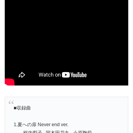
■収録曲
1.夏への扉 Never end ver.
――桜内梨子 , 国木田花丸 , 小原鞠莉