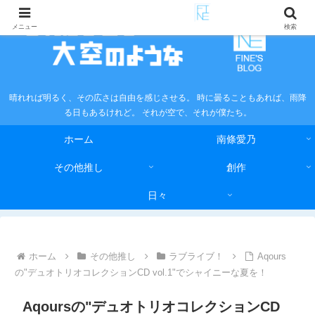
メニュー
検索
晴れれば明るく、その広さは自由を感じさせる。 時に曇ることもあれば、雨降
る日もあるけれど。 それが空で、それが僕たち。
ホーム
南條愛乃
その他推し
創作
日々
ホーム
その他推し
ラブライブ！
Aqours
の"デュオトリオコレクションCD vol.1"でシャイニーな夏を！
Aqoursの"デュオトリオコレクションCD