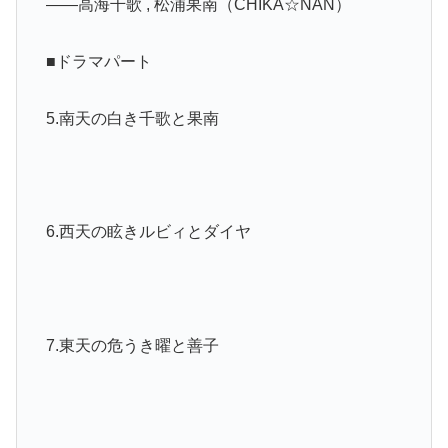
――高海千歌 , 松浦果南（CHIKA☆NAN）
■ドラマパート
5.南天の白き千歌と果南
6.西天の眩きルビィとダイヤ
7.東天の危うき曜と善子