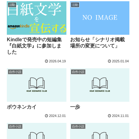
活動
活動
お知らせ「シナリオ掲載
Kindleで発売中の短編集
場所の変更について」
『白紙文学』に参加しま
した
2026.04.19
2025.01.04
自作小説
自作小説
ボウネンカイ
一歩
2024.12.01
2024.11.01
自作小説
自作小説