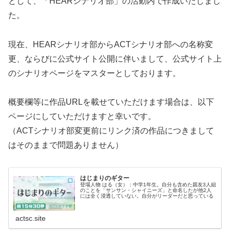
として、「HEARシナリオ部」の活動内で作成いたしまし
た。
現在、HEARシナリオ部からACTシナリオ部への名称変
更、ならびに公式サイト公開に伴いまして、公式サイト上
のシナリオページをマスターとしております。
概要欄等に作品URLを載せていただけます場合は、以下
ページにしていただけますと幸いです。
（ACTシナリオ部変更前にリンク済の作品につきまして
はそのままで問題ありません）
はじまりのギター
登場人物 はる（女）：中学1年生。自分も含めた親友3人組
のことを「サンサン・シャイニーズ」と命名したが他2人
には全く浸透していない。自分がリーダーだと思っている
actsc.site