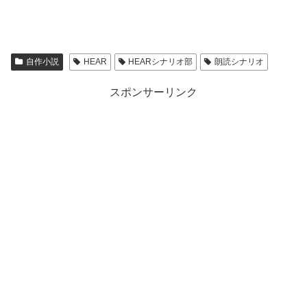
自作小説
HEAR
HEARシナリオ部
朗読シナリオ
スポンサーリンク