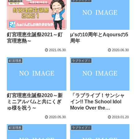
μ'sの10周年とAqoursの5
釘宮理恵生誕祭2021～釘
周年
宮理恵熱～
2021.05.30
2020.06.30
釘宮理恵
ラブライブ！
釘宮理恵生誕祭2020～新
「ラブライブ！サンシャ
ミニアルバムと共にくぎ
イン!! The School Idol
ゅ様を祝う～
Movie Over the
Rainbow」を見てラブラ
2020.05.30
2019.01.20
イバーとしての終わりを
悟った話
釘宮理恵
ラブライブ！