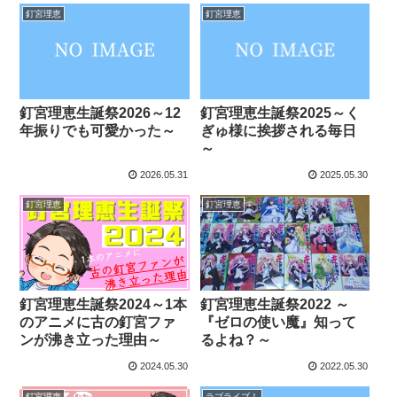
釘宮理恵
釘宮理恵
釘宮理恵生誕祭2026～12
釘宮理恵生誕祭2025～く
年振りでも可愛かった～
ぎゅ様に挨拶される毎日
～
2026.05.31
2025.05.30
釘宮理恵
釘宮理恵
釘宮理恵生誕祭2024～1本
釘宮理恵生誕祭2022 ～
のアニメに古の釘宮ファ
『ゼロの使い魔』知って
ンが沸き立った理由～
るよね？～
2024.05.30
2022.05.30
釘宮理恵
ラブライブ！