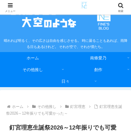
メニュー
検索
晴れれば明るく、その広さは自由を感じさせる。 時に曇ることもあれば、雨降
る日もあるけれど。 それが空で、それが僕たち。
ホーム
南條愛乃
その他推し
創作
日々
ホーム
その他推し
釘宮理恵
釘宮理恵生誕
祭2026～12年振りでも可愛かった～
釘宮理恵生誕祭2026～12年振りでも可愛