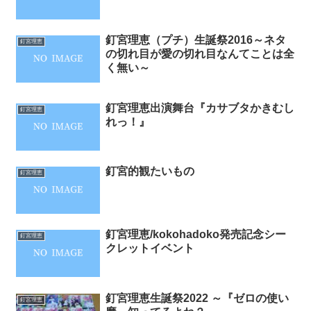
釘宮理恵（プチ）生誕祭2016～ネタ
釘宮理恵
の切れ目が愛の切れ目なんてことは全
く無い～
釘宮理恵出演舞台『カサブタかきむし
釘宮理恵
れっ！』
釘宮的観たいもの
釘宮理恵
釘宮理恵/kokohadoko発売記念シー
釘宮理恵
クレットイベント
釘宮理恵生誕祭2022 ～『ゼロの使い
釘宮理恵