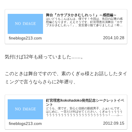
舞台『カサブタかきむしれっ！』～感想編～
はいどうもこんばんは、僕です！今回は、先日の記事の感
想編となります。ええそうです、釘宮理恵出演舞台『カサ
ブタかきむしれっ！』、宣言通り観て参りましたよ！昨
日、26日をもって公演が終了しましたので、この記事で
は、少々内容についても具体的に触れ
2014.10.28
fineblogs213.com
気付けば12年も経っていました……。
このときは舞台ですので、素のくぎゅ様とお話ししたタイ
ミングで言うならさらに2年遡り、
釘宮理恵/kokohadoko発売記念シークレットイベ
ント
どうも、僕です。安心と信頼の眼鏡男子、ふぁいんです。
はじめに、一言だけ叫ばせてください。くぎゅうぅううう
ううううううううううううううううううううっ！……ふ
ぅ。改めまして、どうも。安心と信頼の釘宮厨、ふぁいん
です。すみません、何よりもまず先に
2012.09.15
fineblogs213.com