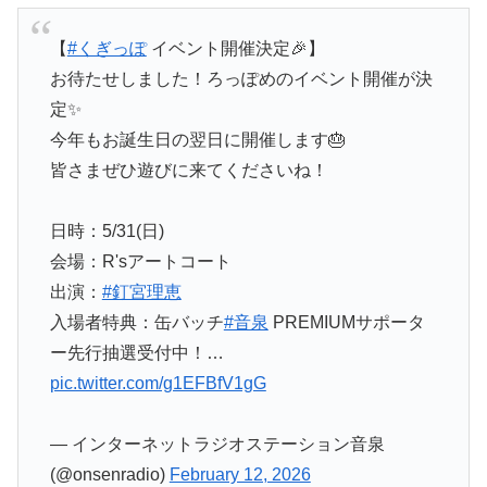
【
#くぎっぽ
イベント開催決定🎉】
お待たせしました！ろっぽめのイベント開催が決
定✨
今年もお誕生日の翌日に開催します🎂
皆さまぜひ遊びに来てくださいね！
日時：5/31(日)
会場：R'sアートコート
出演：
#釘宮理恵
入場者特典：缶バッチ
#音泉
PREMIUMサポータ
ー先行抽選受付中！…
pic.twitter.com/g1EFBfV1gG
— インターネットラジオステーション音泉
(@onsenradio)
February 12, 2026