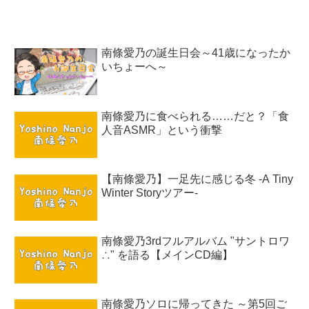
南條愛乃の誕生日会～41歳になったか
いちょーへ～
南條愛乃に食べられる……だと？「食
人音ASMR」という衝撃
【南條愛乃】一足先に感じる冬 -A Tiny
Winter Storyツアー-
南條愛乃3rdフルアルバム "サントロワ
∴" を語る【メインCD編】
南條愛乃ソロに帰ってきた ～第5回ご