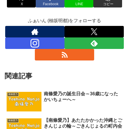
X
Facebook
LINE
コピー
ふぁいん (柚坂明都)をフォローする
関連記事
南條愛乃の誕生日会～36歳になった
南條愛乃
かいちょーへ～
【南條愛乃】あたたかかった沖縄とご
南條愛乃
きんじょの輪～ごきんじょるの町内会