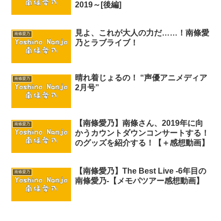
2019～[後編]
見よ、これが大人の力だ……！南條愛
南條愛乃
乃とラブライブ！
晴れ着じょるの！ “声優アニメディア
南條愛乃
2月号”
【南條愛乃】南條さん、2019年に向
南條愛乃
かうカウントダウンコンサートする！
のグッズを紹介する！【＋感想動画】
【南條愛乃】The Best Live -6年目の
南條愛乃
南條愛乃-【メモパツアー感想動画】