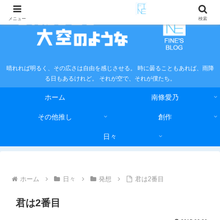
メニュー
検索
晴れれば明るく、その広さは自由を感じさせる。 時に曇ることもあれば、雨降
る日もあるけれど。 それが空で、それが僕たち。
ホーム
南條愛乃
その他推し
創作
日々
ホーム
日々
発想
君は2番目
君は2番目