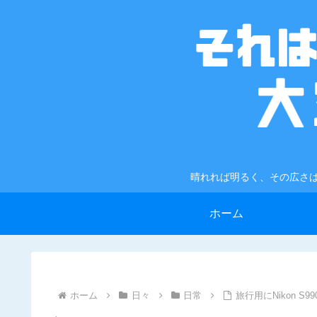
晴れれば明るく、その広さは
ホーム
ホーム
日々
日常
旅行用にNikon S