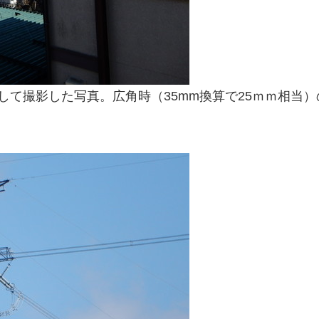
して撮影した写真。広角時（35mm換算で25ｍｍ相当
。