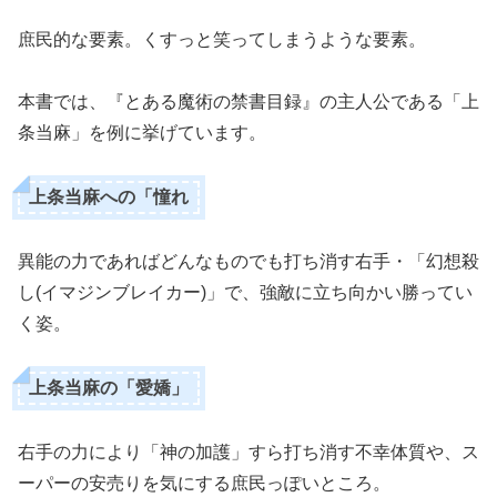
庶民的な要素。くすっと笑ってしまうような要素。
本書では、『とある魔術の禁書目録』の主人公である「上
条当麻」を例に挙げています。
上条当麻への「憧れ
異能の力であればどんなものでも打ち消す右手・「幻想殺
し(イマジンブレイカー)」で、強敵に立ち向かい勝ってい
く姿。
上条当麻の「愛嬌」
右手の力により「神の加護」すら打ち消す不幸体質や、ス
ーパーの安売りを気にする庶民っぽいところ。