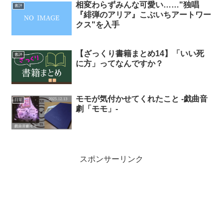
相変わらずみんな可愛い……"独唱
書評
『緋弾のアリア』こぶいちアートワー
クス"を入手
【ざっくり書籍まとめ14】「いい死
書評
に方」ってなんですか？
モモが気付かせてくれたこと -戯曲音
日常
劇「モモ」-
スポンサーリンク