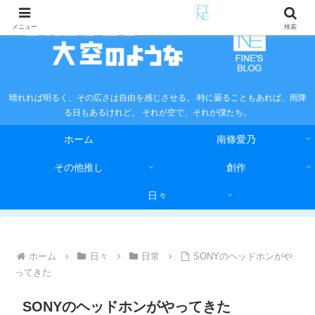
メニュー
検索
晴れれば明るく、その広さは自由を感じさせる。 時に曇ることもあれば、雨降
る日もあるけれど。 それが空で、それが僕たち。
ホーム
南條愛乃
その他推し
創作
日々
ホーム
日々
日常
SONYのヘッドホンがや
ってきた
SONYのヘッドホンがやってきた