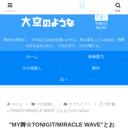
メニュー
検索
晴れれば明るく、その広さは自由を感じさせる。 時に曇ることもあれば、雨降
る日もあるけれど。 それが空で、それが僕たち。
ホーム
南條愛乃
その他推し
創作
日々
ホーム
その他推し
ラブライブ！
"MY舞
☆TONIGIT/MIRACLE WAVE"とおまけのCYaRon!
"MY舞☆TONIGIT/MIRACLE WAVE"とお