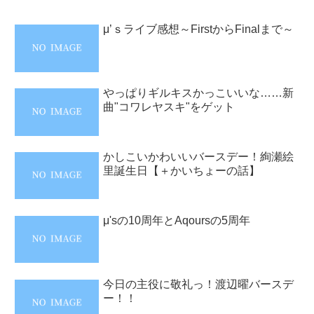
μ’ｓライブ感想～FirstからFinalまで～
やっぱりギルキスかっこいいな……新
曲"コワレヤスキ"をゲット
かしこいかわいいバースデー！絢瀬絵
里誕生日【＋かいちょーの話】
μ'sの10周年とAqoursの5周年
今日の主役に敬礼っ！渡辺曜バースデ
ー！！