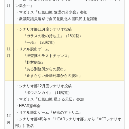
月
ン集会～』
・マダミス『狂気山脈 陰謀の分水嶺』参加
・衆議院議員選挙で自民党敗北＆国民民主党躍進
・シナリオ部11月度シナリオ投稿
『ガラスの靴の持ち主』（18閲覧）
『一歩』（26閲覧）
11
・リアル脱出ゲーム
月
『捜査隊のラストチャンス』
『野村病院』
『ある刑務所からの脱出』
『止まらない豪華列車からの脱出』
・シナリオ部12月度シナリオ投稿
『ボウネンカイ』（11閲覧）
・マダミス『狂気山脈 星ふる天辺』参加
・HEAR忘年会
・リアル脱出ゲーム『秘密のアトリエ』
12
・シナリオ部4周年＆「HEARシナリオ部」から「ACTシナリオ
月
部」に改名