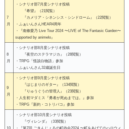
・シナリオ部7月度シナリオ投稿
『希望』（21閲覧）
7
『カメリア・シネンシス・シンドローム』（22閲覧）
月
・ふぁいんさんHEAR4周年
・『南條愛乃 Live Tour 2024 〜LIVE of The Fantasic Garden〜
supported by animelo』
・シナリオ部8月度シナリオ投稿
8
『夜空のステラマジカ』（28閲覧）
月
・TRPG「怪談白物語」参加
・ふぁいんさん32歳誕生日
・シナリオ部9月度シナリオ投稿
『はじまりのギター』（134閲覧）
9
『りゅうぐうの管理人』（23閲覧）
月
・人生初マダミス『勇者が死ぬまでは。』参加
・TRPG『新約・コトリバコ』参加
・シナリオ部10月度シナリオ投稿
『ヴィレンダ』（33閲覧）
10
・『第7回 ごきんじょるの町内会2024 〜町をあげてのハロウィ