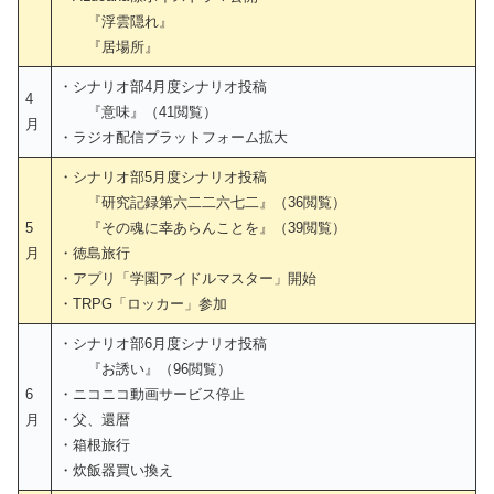
『浮雲隠れ』
『居場所』
・シナリオ部4月度シナリオ投稿
4
『意味』（41閲覧）
月
・ラジオ配信プラットフォーム拡大
・シナリオ部5月度シナリオ投稿
『研究記録第六二二六七二』（36閲覧）
5
『その魂に幸あらんことを』（39閲覧）
月
・徳島旅行
・アプリ「学園アイドルマスター」開始
・TRPG「ロッカー」参加
・シナリオ部6月度シナリオ投稿
『お誘い』（96閲覧）
6
・ニコニコ動画サービス停止
月
・父、還暦
・箱根旅行
・炊飯器買い換え