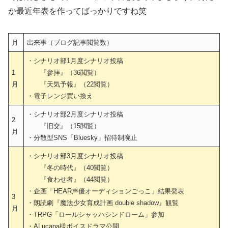
か最近年表を作ってばっかりですね笑
月
出来事（ブログ記事閲覧数）
・シナリオ部1月度シナリオ投稿
1
『参拝』（36閲覧）
月
『天気予報』（22閲覧）
・電子レンジ買い換え
・シナリオ部2月度シナリオ投稿
2
『旧交』（15閲覧）
月
・分散型SNS「Bluesky」招待制廃止
・シナリオ部3月度シナリオ投稿
『冬の時代』（40閲覧）
『食わせ者』（44閲覧）
・企画「HEAR声優オーディションごっこ」結果発表
3
・朗読劇『魔法少女育成計画 double shadow』観覧
月
・TRPG「ロールシャッハシンドローム」参加
・ALucana様ボイスドラマ公開