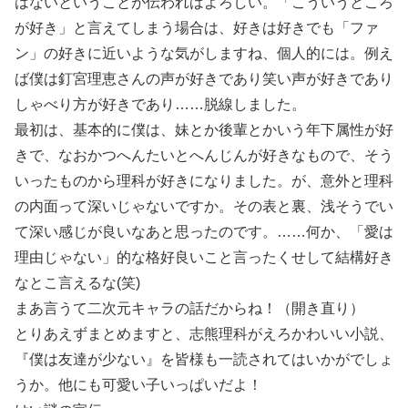
はないということが伝わればよろしい。「こういうところ
が好き」と言えてしまう場合は、好きは好きでも「ファ
ン」の好きに近いような気がしますね、個人的には。例え
ば僕は釘宮理恵さんの声が好きであり笑い声が好きであり
しゃべり方が好きであり……脱線しました。
最初は、基本的に僕は、妹とか後輩とかいう年下属性が好
きで、なおかつへんたいとへんじんが好きなもので、そう
いったものから理科が好きになりました。が、意外と理科
の内面って深いじゃないですか。その表と裏、浅そうでい
て深い感じが良いなあと思ったのです。……何か、「愛は
理由じゃない」的な格好良いこと言ったくせして結構好き
なとこ言えるな(笑)
まあ言うて二次元キャラの話だからね！（開き直り）
とりあえずまとめますと、志熊理科がえろかわいい小説、
『僕は友達が少ない』を皆様も一読されてはいかがでしょ
うか。他にも可愛い子いっぱいだよ！