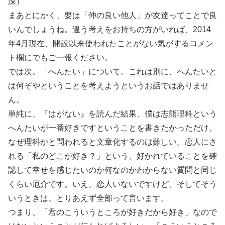
深）
まあとにかく、要は「仲の良い他人」が友達ってことで良
いんでしょうね。違う考えをお持ちの方がいれば、2014
年4月現在、開設以来使われたことがない気がするコメン
ト欄にでもご一報ください。
では次。「へんたい」について。これは別に、へんたいと
は何ぞやということを考えようというお話ではありませ
ん。
単純に、『はがない』を読んだ結果、僕は志熊理科という
へんたいが一番好きですということを書きたかっただけ。
なぜ理科かと問われると文章化するのは難しい。恋人にさ
れる「私のどこが好き？」という、好かれていることを確
認して幸せを感じたいのか何なのかわからない質問と同じ
くらい厄介です。いえ、恋人いないですけど。そしてそう
いうときは、とりあえず全部って言います。
つまり、「君のこういうところが好きだから好き」なので