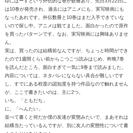
ゆにばーすという外伝的な巻が数冊あり、先日3月22日に
は10巻が発売され、過去にはアニメにも、実写映画にも
なったあれです。外伝数冊と10巻はまだ入手できていな
いので探し中。アニメは観てました。面白かったので原作
を買ったパターンです。なお、実写映画には興味ありませ
ん。
実は、買ったのは結構前なんですが、ちょっと時間ができ
たので1週間くらい前からこつこつ読みはじめ、昨晩7巻
を読んだところ、面白すぎて一気に9巻まで読みました。
内容については、ネタバレにならない具合が難しいです
し、すでにある程度の認知度を持つ作品なので触れません
が、ここで書きたいのは、主に2つ。
いち。「ともだち」
に。「へんたい」
並べて書くと何だか僕の友達が変態みたいで、まあそれは
結構当たっているんですが、別に友人の変態性について書