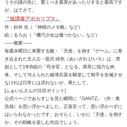
うその謎の先に、驚くべき真実があったりすると最高です
が、はてさて。
『放課後アポカリプス』
作：杉井 光（『神様のメモ帳』など）
絵：るろお（『機巧少女は傷つかない』など）
――概要――
毎週水曜日に来襲する敵・「天使」を倒す『ゲーム』に巻
き込まれた主人公・藍沢 緋色（あいざわ ひいろ）は、突
如として1年B組の「司令官」となる。異常に強力な肉
体、そして与えられた破壊兵器を駆使して相手を全滅させ
なければ日常には戻れないが、果たして。
[ふぁいんさんの注目ポイント]
公式ページであらすじを見た瞬間に『GANTZ』（作：奥
浩哉）を思い浮かべました。正直言って、思い浮かべずに
はいられなかったです。おそらく、いかに「天使」を倒す
か、その戦略を楽しむ作品でしょう。