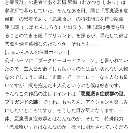
き症候群」の患者である若槻 紫織（わかつき しおり）は
収容所で暮らしていた。そんなある日、同じ「悪魔憑き症
候群」の患者であり「悪魔喰い」の特殊能力を持つ斯波
連志郎（しば れんしろう）と出会う。連志郎は悪魔を狩
ることのできる鎧「ブリガンド」を操るが、果たして彼は
悪魔を倒す英雄なのだろうか。それとも……
[ふぁいんさんの注目ポイント]
公式ページに「ダークヒーローアクション」と書かれてい
たので、主人公が必ずしも良いものとは言い切れない人物
なのでしょう。単に「正義」で「ヒーロー」な主人公も良
いですが、闇を抱えた主人公というのも僕は好きです。
そんなこの作品の注目ポイントは
「悪魔憑き症候群の謎。
ブリガンドの謎」
ですね。もちろん、アクションも楽しみ
にしたいところですが、そうした謎が気になります。一
体、悪魔憑き症候群とはなんなのか。そして、特殊能力
「悪魔喰い」とはなんなのか。徐々に明かされていくだろ