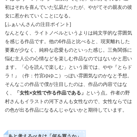
初はそれを喜んでいた弘凪だったが、やがてその親友の彼
女に惹かれていくことになる。
[ふぁいんさんの注目ポイント]
なんとなく、ライトノベルというよりは純文学的な雰囲気
を感じる作品です。他の6作品と比べると、現実離れした
要素が少なく、純粋な恋愛ものといった感じ。三角関係に
悩む主人公の心情などを楽しむ作品なのではないかと思い
ます。「心を読んで楽しむ」という面では、やや『とらド
ラ！』（作：竹宮ゆゆこ）っぽい雰囲気なのかなと予想。
そんなこの作品で僕が注目したのは、作品の内容ではな
く、
「女性×女性で作る作品である」
という点。作者の野
村さんもイラストの河下さんも女性なので、女性ならでは
の色が出る作品になるんじゃないかと期待しています。
あと考えるべきは「何を買うか」