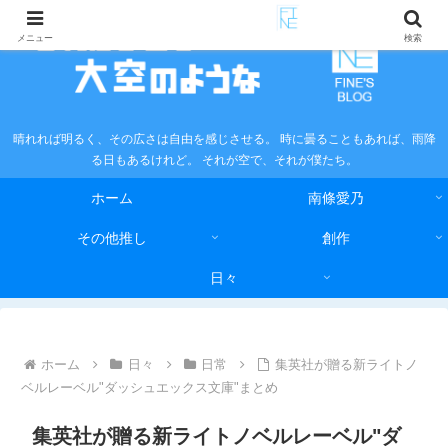
メニュー
検索
晴れれば明るく、その広さは自由を感じさせる。 時に曇ることもあれば、雨降
る日もあるけれど。 それが空で、それが僕たち。
ホーム
南條愛乃
その他推し
創作
日々
ホーム
日々
日常
集英社が贈る新ライトノ
ベルレーベル"ダッシュエックス文庫"まとめ
集英社が贈る新ライトノベルレーベル"ダ