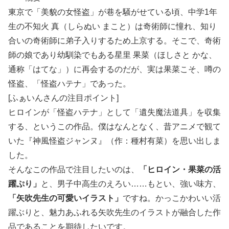
東京で「美貌の女怪盗」が巷を騒がせている頃、中学1年
生の不知火 真（しらぬい まこと）は奇術師に憧れ、知り
合いの奇術師に弟子入りするため上京する。そこで、奇術
師の娘であり幼馴染でもある星里 果菜（ほしさと かな、
通称「はてな」）に再会するのだが、実は果菜こそ、噂の
怪盗、「怪盗ハテナ」であった。
[ふぁいんさんの注目ポイント]
ヒロインが「怪盗ハテナ」として「遺失魔法道具」を収集
する、というこの作品。僕はなんとなく、昔アニメで観て
いた『神風怪盗ジャンヌ』（作：種村有菜）を思い出しま
した。
そんなこの作品で注目したいのは、
「ヒロイン・果菜の活
躍ぷり」
と、男子中高生のえろい……もとい、強い味方、
「矢吹先生の可愛いイラスト」
ですね。かっこかわいい活
躍ぶりと、魅力あふれる矢吹先生のイラストが融合した作
品であることを期待したいです。