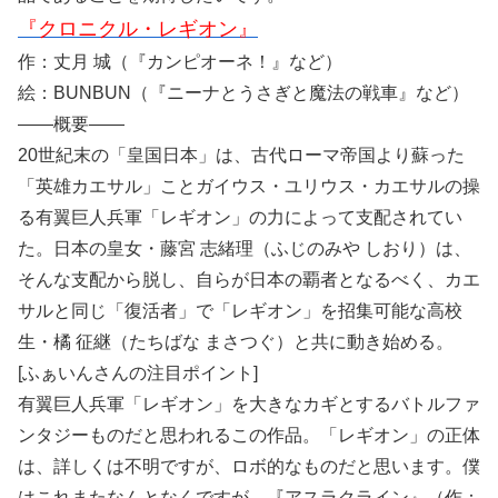
『クロニクル・レギオン』
作：丈月 城（『カンピオーネ！』など）
絵：BUNBUN（『ニーナとうさぎと魔法の戦車』など）
――概要――
20世紀末の「皇国日本」は、古代ローマ帝国より蘇った
「英雄カエサル」ことガイウス・ユリウス・カエサルの操
る有翼巨人兵軍「レギオン」の力によって支配されてい
た。日本の皇女・藤宮 志緒理（ふじのみや しおり）は、
そんな支配から脱し、自らが日本の覇者となるべく、カエ
サルと同じ「復活者」で「レギオン」を招集可能な高校
生・橘 征継（たちばな まさつぐ）と共に動き始める。
[ふぁいんさんの注目ポイント]
有翼巨人兵軍「レギオン」を大きなカギとするバトルファ
ンタジーものだと思われるこの作品。「レギオン」の正体
は、詳しくは不明ですが、ロボ的なものだと思います。僕
はこれまたなんとなくですが、『アスラクライン』（作：