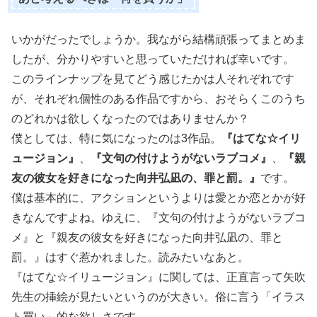
いかがだったでしょうか。我ながら結構頑張ってまとめま
したが、分かりやすいと思っていただければ幸いです。
このラインナップを見てどう感じたかは人それぞれです
が、それぞれ個性のある作品ですから、おそらくこのうち
のどれかは欲しくなったのではありませんか？
僕としては、特に気になったのは3作品。
『はてな☆イリ
ュージョン』
、
『文句の付けようがないラブコメ』
、
『親
友の彼女を好きになった向井弘凪の、罪と罰。』
です。
僕は基本的に、
アクションというよりは
愛とか恋とかが好
きなんですよね。ゆえに、『文句の付けようがないラブコ
メ』と『親友の彼女を好きになった向井弘凪の、罪と
罰。』はすぐ惹かれました。読みたいなあと。
『はてな☆イリュージョン』に関しては、正直言って矢吹
先生の挿絵が見たいというのが大きい。俗に言う「イラス
ト買い」的な欲しさです。