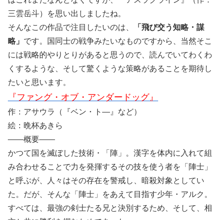
三雲岳斗）を思い出しましたね。
そんなこの作品で注目したいのは、
「飛び交う知略・謀
略」
です。国同士の戦争みたいなものですから、当然そこ
には戦略的やりとりがあると思うので、読んでいてわくわ
くするような、そして驚くような策略があることを期待し
たいと思います。
『ファング・オブ・アンダードッグ』
作：アサウラ（『ベン・ト―』など）
絵：晩杯あきら
――概要――
かつて国を滅ぼした技術・「陣」。漢字を体内に入れて組
み合わせることで力を発揮するその技を使う者を「陣士」
と呼ぶが、人々はその存在を警戒し、暗殺対象としてい
た。だが、そんな「陣士」をあえて目指す少年・アルク。
すべては、最強の剣士たる兄と決別するため、そして、相