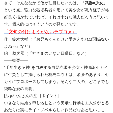
さて、そんななかで僕が注目したいのは、
「武器×少女」
という点。強力な破壊兵器を用いて美少女が戦う様子が格
好良く描かれていれば、それは十分な魅力だろうと思いま
す。個人的にはそういうのが見たいです。
『文句の付けようがないラブコメ』
作：鈴木大輔（『お兄ちゃんだけど愛さえあれば関係ない
よねっ』など）
絵：肋兵器（『神さまのいない日曜日』など）
――概要――
"千年生きる神"を自称する白髪赤眼美少女・神鳴沢セカイ
に生贄として捧げられた桐島ユウキは、緊張のあまり、セ
カイにプロポーズしてしまう。そんな二人の、どこまでも
純粋な愛の喜劇。
[ふぁいんさんの注目ポイント]
いきなり結婚を申し込むという突飛な行動を主人公がとる
あたりは実にライトノベルらしい作品だなあと思いまし