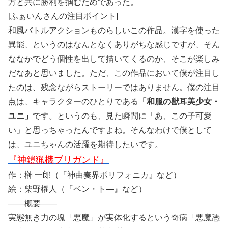
方と共に勝利を掴むためであった。
[ふぁいんさんの注目ポイント]
和風バトルアクションものらしいこの作品。漢字を使った
異能、というのはなんとなくありがちな感じですが、そん
ななかでどう個性を出して描いてくるのか、そこが楽しみ
だなあと思いました。ただ、この作品において僕が注目し
たのは、残念ながらストーリーではありません。僕の注目
点は、キャラクターのひとりである
「和服の獣耳美少女・
ユニ」
です。というのも、見た瞬間に「あ、この子可愛
い」と思っちゃったんですよね。そんなわけで僕として
は、ユニちゃんの活躍を期待したいです。
『神鎧猟機ブリガンド』
作：榊 一郎（『神曲奏界ポリフォニカ』など）
絵：柴野櫂人（『ベン・ト―』など）
――概要――
実態無き力の塊「悪魔」が実体化するという奇病「悪魔憑