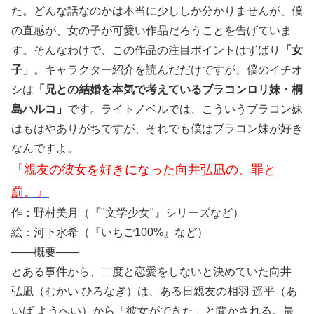
た。どんな話なのかは本当に少ししか分かりませんが、僕
の直感が、女の子が可愛い作品だろうことを告げていま
す。そんなわけで、この作品の注目ポイントはずばり
「女
子」
。キャラクター紹介を読んだだけですが、僕のイチオ
シは
「兄との結婚を本気で考えているブラコンロリ妹・桐
島ハルコ」
です。ライトノベルでは、こういうブラコン妹
はもはやありがちですが、それでも僕はブラコン妹が好き
なんですよ。
『親友の彼女を好きになった向井弘凪の、罪と
罰。』
作：野村美月（『"文学少女"』シリーズなど）
絵：河下水希（『いちご100%』など）
――概要――
とある事件から、二度と恋愛をしないと決めていた向井
弘凪（むかい ひろなぎ）は、ある日親友の相羽 遥平（あ
いば ようへい）から「彼女ができた」と聞かされる。最