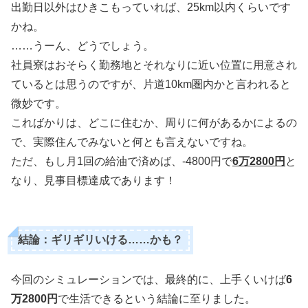
出勤日以外はひきこもっていれば、25km以内くらいです
かね。
……うーん、どうでしょう。
社員寮はおそらく勤務地とそれなりに近い位置に用意され
ているとは思うのですが、片道10km圏内かと言われると
微妙です。
こればかりは、どこに住むか、周りに何があるかによるの
で、実際住んでみないと何とも言えないですね。
ただ、もし月1回の給油で済めば、-4800円で
6万2800円
と
なり、見事目標達成であります！
結論：ギリギリいける……かも？
今回のシミュレーションでは、最終的に、上手くいけば
6
万2800円
で生活できるという結論に至りました。