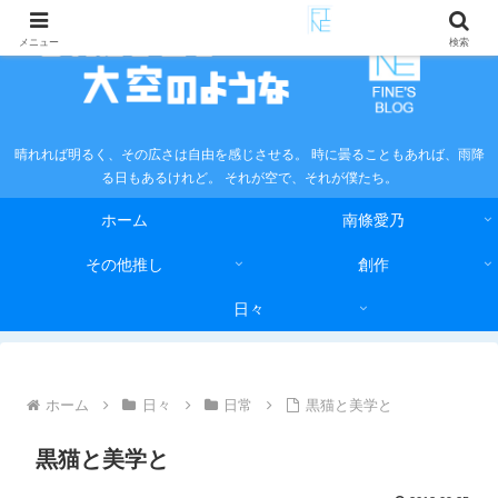
メニュー
検索
晴れれば明るく、その広さは自由を感じさせる。 時に曇ることもあれば、雨降
る日もあるけれど。 それが空で、それが僕たち。
ホーム
南條愛乃
その他推し
創作
日々
ホーム
日々
日常
黒猫と美学と
黒猫と美学と