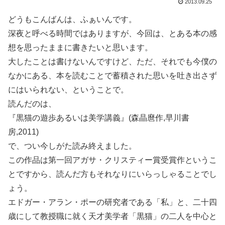
2013.09.25
どうもこんばんは、ふぁいんです。
深夜と呼べる時間ではありますが、今回は、とある本の感
想を思ったままに書きたいと思います。
大したことは書けないんですけど、ただ、それでも今僕の
なかにある、本を読むことで蓄積された思いを吐き出さず
にはいられない、ということで。
読んだのは、
『黒猫の遊歩あるいは美学講義』(森晶麿作,早川書
房,2011)
で、つい今しがた読み終えました。
この作品は第一回アガサ・クリスティー賞受賞作というこ
とですから、読んだ方もそれなりにいらっしゃることでし
ょう。
エドガー・アラン・ポーの研究者である「私」と、二十四
歳にして教授職に就く天才美学者「黒猫」の二人を中心と