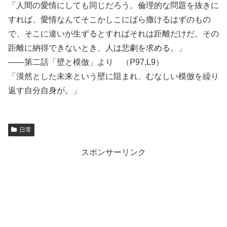
「人間の愛情にしても同じだろう。倫理的な問題を抜きに
すれば、愛情なんてそこかしこにばら撒けるはずのもの
で、そこに違いが生ずるとすればそれは距離だけだ。その
距離に納得できないとき、人は悲劇を求める。」
――第二話「壁と模倣」より （P97,L9）
「漠然とした未来という壁に阻まれ、むなしい模倣を繰り
返す自分自身が。」
日常
スポンサーリンク